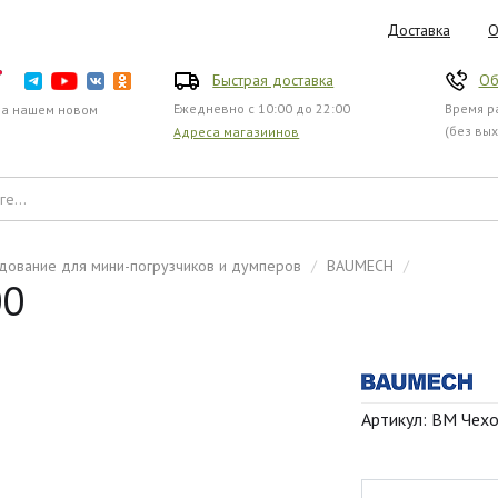
Доставка
О
Быстрая доставка
Об
Ежедневно с 10:00 до 22:00
Время ра
на нашем новом
(без вы
Адреса магазиинов
дование для мини-погрузчиков и думперов
/
BAUMECH
/
00
Артикул: BM Чех