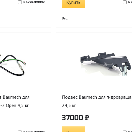
к сравнению
Купить
к
Вес:
т Baumech для
Подвес Baumech для гидровраща
-2 Open 4,5 кг
24,5 кг
37000 ₽
к сравнению
к