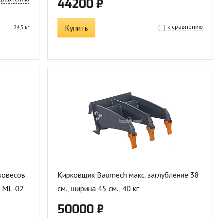
44200 ₽
Купить
к сравнению
24,5 кг
вовесов
Кирковщик Baumech макс. заглубление 38
/ ML-02
см., ширина 45 см., 40 кг
50000 ₽