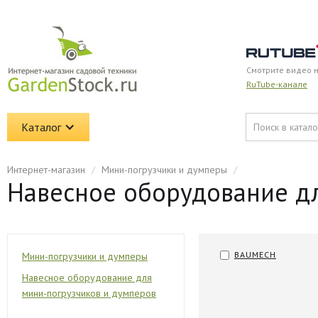
Смотрите видео 
RuTube-канале
Каталог
Интернет-магазин
/
Мини-погрузчики и думперы
/
Навесное оборудование д
BAUMECH
Мини-погрузчики и думперы
Навесное оборудование для
мини-погрузчиков и думперов