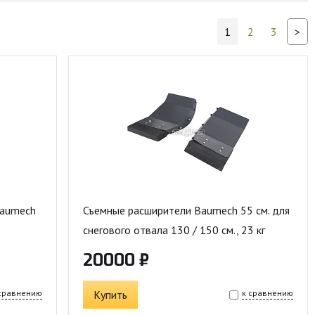
1
2
3
>
Baumech
Съемные расширители Baumech 55 см. для
снегового отвала 130 / 150 см., 23 кг
20000 ₽
 сравнению
Купить
к сравнению