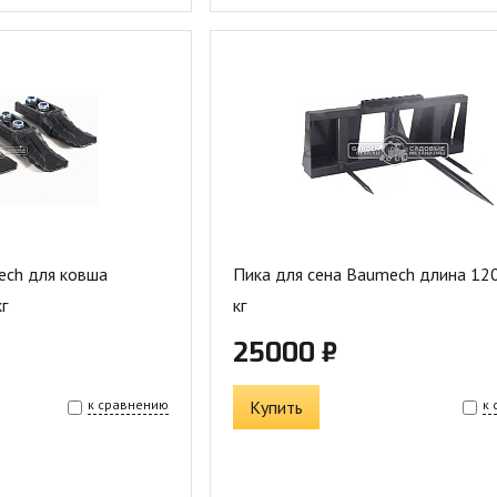
ech для ковша
Пика для сена Baumech длина 120
кг
кг
25000 ₽
к сравнению
Купить
к