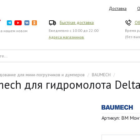
Доставка
О
Быстрая доставка
Об
Ежедневно с 10:00 до 22:00
Время ра
на нашем новом
(без вы
Адреса магазиинов
дование для мини-погрузчиков и думперов
/
BAUMECH
/
ch для гидромолота Delta 
Артикул: BM Монт