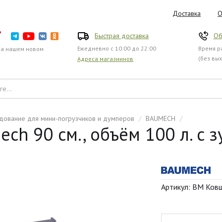
Доставка
О
Быстрая доставка
Об
Ежедневно с 10:00 до 22:00
Время ра
на нашем новом
(без вы
Адреса магазиинов
дование для мини-погрузчиков и думперов
/
BAUMECH
/
h 90 см., объём 100 л. с зу
Артикул: BM Ков