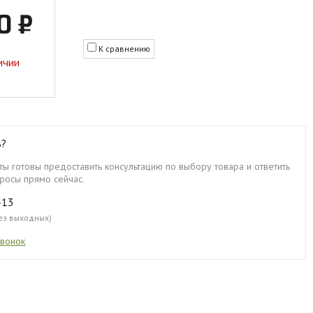
0 ₽
К сравнению
ичии
ь?
ы готовы предоставить консультацию по выбору товара и ответить
росы прямо сейчас.
-13
без выходных)
звонок