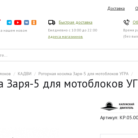
Доставка
О
Быстрая доставка
Об
Ежедневно с 10:00 до 22:00
Время ра
на нашем новом
(без вы
Адреса магазиинов
блоков
/
КАДВИ
/
Роторная косилка Заря-5 для мотоблоков УГРА
/
а Заря-5 для мотоблоков У
Артикул: КР.05.0