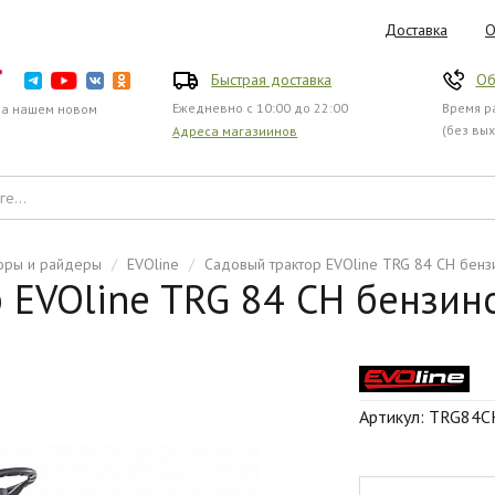
Доставка
О
Быстрая доставка
Об
Ежедневно с 10:00 до 22:00
Время ра
на нашем новом
(без вы
Адреса магазиинов
оры и райдеры
/
EVOline
/
Садовый трактор EVOline TRG 84 CH бен
 EVOline TRG 84 CH бензин
Артикул: TRG84C