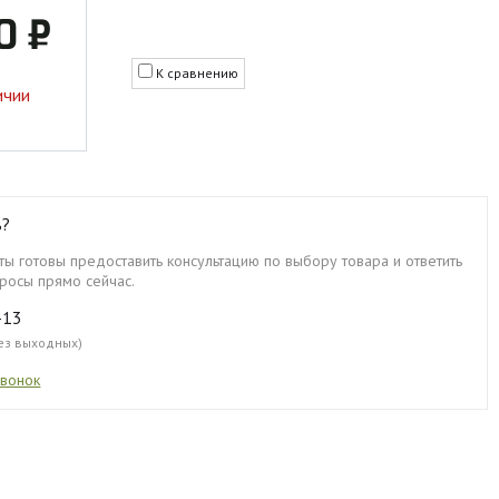
0 ₽
К сравнению
ичии
ь?
ы готовы предоставить консультацию по выбору товара и ответить
росы прямо сейчас.
-13
без выходных)
звонок