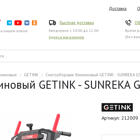
Доставка
О
Быстрая доставка
Об
Ежедневно с 10:00 до 22:00
Время ра
на нашем новом
(без вы
Адреса магазиинов
нзиновые
/
GETINK
/
Снегоуборщик бензиновый GETINK - SUNREKA G
иновый GETINK - SUNREKA 
Артикул: 212009