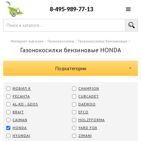
8-495-989-77-13
/
/
/
Интернет-магазин
Газонокосилки
Газонокосилки бензиновые
Газонокосилки бензиновые HONDA
Подкатегории
МОБИЛ К
CHAMPION
РЕСАНТА
CUBCADET
AL-KO - GEOS
DAEWOO
BRAIT
EFCO
CAIMAN
HOLZFFORMA
HONDA
YARD FOX
HYUNDAI
ZIMANI