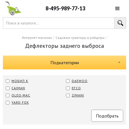
8-495-989-77-13
/
/
Интернет-магазин
Садовые тракторы и райдеры
Дефлекторы заднего выброса
Подкатегории
МОБИЛ К
DAEWOO
CAIMAN
EFCO
OLEO-MAC
ZIMANI
YARD FOX