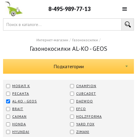
8-495-989-77-13
/
/
Интернет-магазин
Газонокосилки
Газонокосилки AL-KO - GEOS
Подкатегории
МОБИЛ К
CHAMPION
РЕСАНТА
CUBCADET
AL-KO - GEOS
DAEWOO
BRAIT
EFCO
CAIMAN
HOLZFFORMA
HONDA
YARD FOX
HYUNDAI
ZIMANI