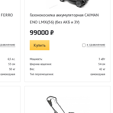
n FERRO
Газонокосилка аккумуляторная CAIMAN
ENO LMXi(56) (без АКБ и ЗУ)
99000 ₽
 сравнению
Купить
к сравнению
6,5 л.с.
Мощность:
3 кВт
53 см
Ширина кошения:
54 см
50 кг
Вес:
42 кг
самоходная
Тип перемещения:
самоходная