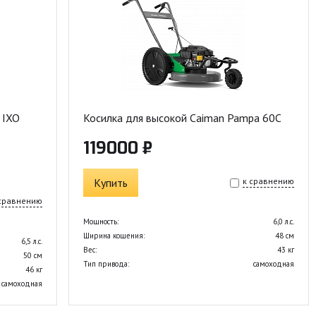
 IXO
Косилка для высокой Caiman Pampa 60C
119000 ₽
Купить
к сравнению
 сравнению
Мощность:
6,0 л.с.
Ширина кошения:
48 см
6,5 л.с.
Вес:
43 кг
50 см
Тип привода:
самоходная
46 кг
самоходная