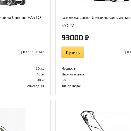
иновая Caiman FASTO
Газонокосилка бензиновая Caima
55CLV
93000 ₽
к сравнению
Купить
к
5,0 л.с.
Мощность:
46 см
Ширина захвата:
40 кг
Вес:
самоходная
Тип привода: