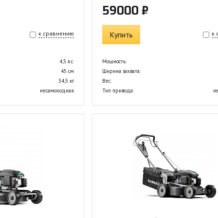
59000 ₽
к сравнению
Купить
к
4,5 л.с.
Мощность:
45 см
Ширина захвата:
34,5 кг
Вес:
несамоходная
Тип привода:
н