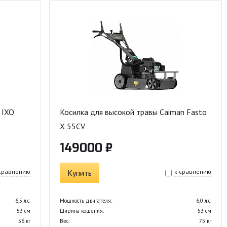
 IXO
Косилка для высокой травы Caiman Fasto
X 55CV
149000 ₽
 сравнению
Купить
к сравнению
6,5 л.с.
Мощность двигателя:
6,0 л.с.
53 см
Ширина кошения:
53 см
56 кг
Вес:
75 кг