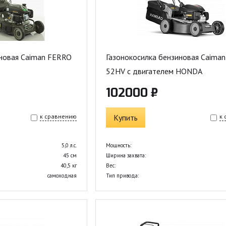
иновая Caiman FERRO
Газонокосилка бензиновая Caima
52HV с двигателем HONDA
102000 ₽
к сравнению
Купить
к
5,0 л.с.
Мощность:
45 см
Ширина захвата:
40,5 кг
Вес:
самоходная
Тип привода: