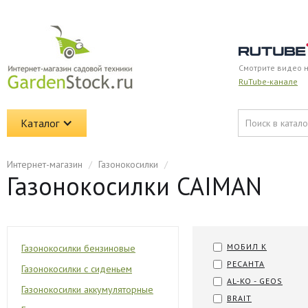
Смотрите видео 
RuTube-канале
Каталог
Интернет-магазин
/
Газонокосилки
/
Газонокосилки CAIMAN
МОБИЛ К
Газонокосилки бензиновые
РЕСАНТА
Газонокосилки с сиденьем
AL-KO - GEOS
Газонокосилки аккумуляторные
BRAIT