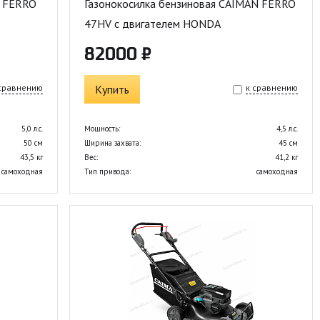
n FERRO
Газонокосилка бензиновая CAIMAN FERRO
47HV с двигателем HONDA
82000 ₽
 сравнению
Купить
к сравнению
5,0 л.с.
Мощность:
4,5 л.с.
50 см
Ширина захвата:
45 см
43,5 кг
Вес:
41,2 кг
самоходная
Тип привода:
самоходная