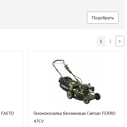
1
2
>
n FASTO
Газонокосилка бензиновая Caiman FERRO
47CV