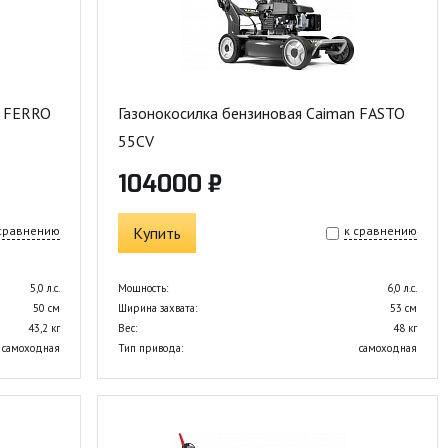
n FERRO
Газонокосилка бензиновая Caiman FASTO
55CV
104000 ₽
 сравнению
Купить
к сравнению
5,0 л.с.
Мощность:
6,0 л.с.
50 см
Ширина захвата:
53 см
43,2 кг
Вес:
48 кг
самоходная
Тип привода:
самоходная