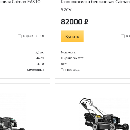
иновая Caiman FASTO
Газонокосилка бензиновая Caima
52CV
82000 ₽
к сравнению
Купить
к
5,0 л.с.
Мощность:
46 см
Ширина захвата:
40 кг
Вес:
самоходная
Тип привода: