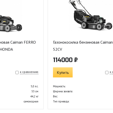
иновая Caiman FERRO
Газонокосилка бензиновая Caiman
м HONDA
52CV
114000 ₽
к сравнению
Купить
к
5,0 л.с.
Мощность:
53 см
Ширина захвата:
44,2 кг
Вес:
самоходная
Тип привода: