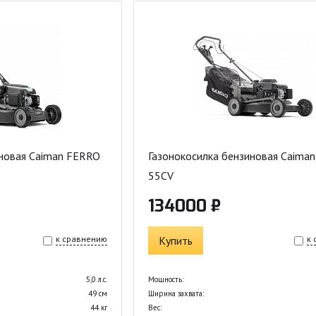
иновая Caiman FERRO
Газонокосилка бензиновая Caiman
55CV
134000 ₽
к сравнению
Купить
к
5,0 л.с.
Мощность:
49 см
Ширина захвата:
44 кг
Вес: