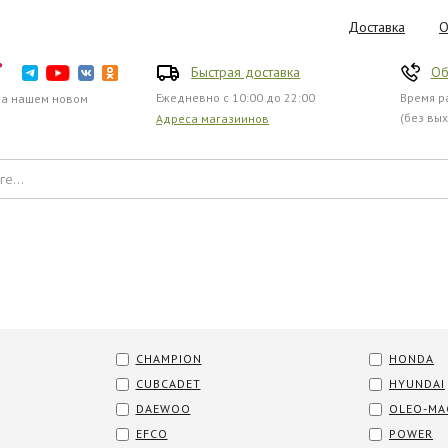
Доставка
О
Быстрая доставка
Об
Ежедневно с 10:00 до 22:00
Время ра
на нашем новом
(без вы
Адреса магазиинов
CHAMPION
HONDA
CUBCADET
HYUNDAI
DAEWOO
OLEO-MA
EFCO
POWER