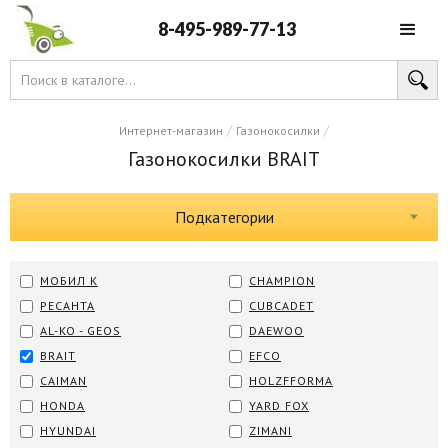
8-495-989-77-13
/
/
Интернет-магазин
Газонокосилки
Газонокосилки BRAIT
Подкатегории
МОБИЛ К
CHAMPION
РЕСАНТА
CUBCADET
AL-KO - GEOS
DAEWOO
BRAIT
EFCO
CAIMAN
HOLZFFORMA
HONDA
YARD FOX
HYUNDAI
ZIMANI