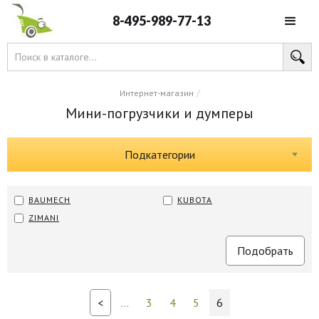
8-495-989-77-13
/
Интернет-магазин
Мини-погрузчики и думперы
Подкатегории
BAUMECH
KUBOTA
ZIMANI
<
...
3
4
5
6