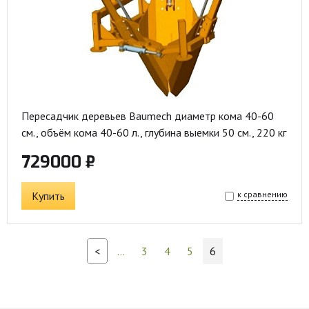
Пересадчик деревьев Baumech диаметр кома 40-60
см., объём кома 40-60 л., глубина выемки 50 см., 220 кг
729000 ₽
Купить
к сравнению
<
...
3
4
5
6