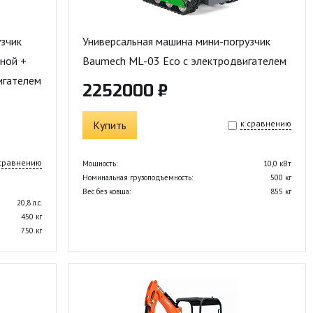
зчик
Универсальная машина мини-погрузчик
ной +
Baumech ML-03 Eco с электродвигателем
игателем
2252000 ₽
Купить
к сравнению
 сравнению
Мощность:
10,0 кВт
Номинальная грузоподъемность:
500 кг
Вес без ковша:
855 кг
20,8 л.с.
450 кг
750 кг