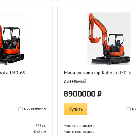
bota U30-6S
Мини-экскаватор Kubota U50-5
дизельный
8900000 ₽
к сравнению
Купить
к
27,5 л.с.
Мощность двигателя:
4265 мм
Макс. высота копания: