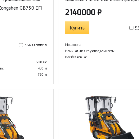
 Zongshen GB750 EFI
2140000 ₽
Купить
к
к сравнению
Мощность:
Номинальная грузоподъемность:
Вес без ковша:
30,0 л.с.
ть:
450 кг
750 кг