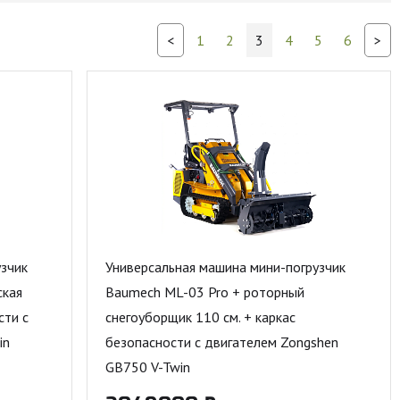
<
1
2
3
4
5
6
>
зчик
Универсальная машина мини-погрузчик
ская
Baumech ML-03 Pro + роторный
сти с
снегоуборщик 110 см. + каркас
in
безопасности с двигателем Zongshen
GB750 V-Twin