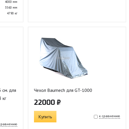
4000 мм
3560 мм
4790 кг
 см. для
Чехол Baumech для GT-1000
 кг
22000 ₽
Купить
к сравнению
 сравнению