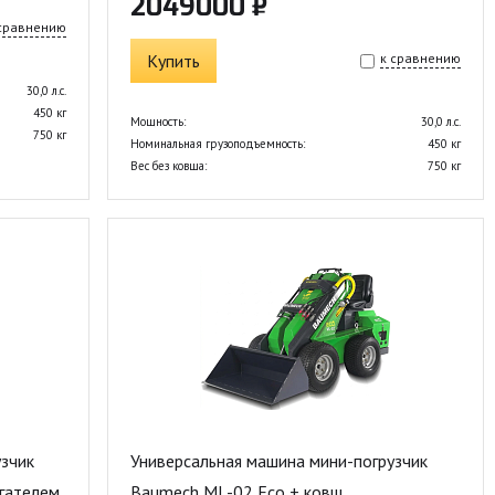
2049000 ₽
 сравнению
Купить
к сравнению
30,0 л.с.
450 кг
Мощность:
30,0 л.с.
750 кг
Номинальная грузоподъемность:
450 кг
Вес без ковша:
750 кг
зчик
Универсальная машина мини-погрузчик
гателем
Baumech ML-02 Eco + ковш