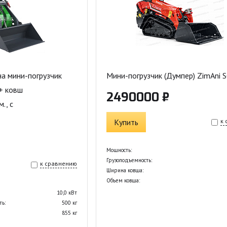
а мини-погрузчик
Мини-погрузчик (Думпер) ZimAni 
+ ковш
2490000 ₽
., с
Купить
к
Мощность:
Грузоподъемность:
к сравнению
Ширина ковша:
Объем ковша:
10,0 кВт
ть:
500 кг
855 кг