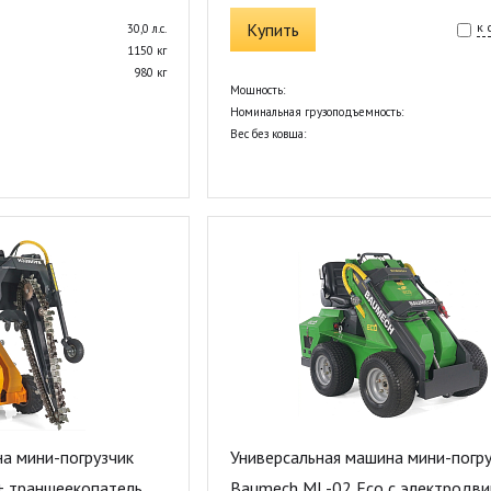
Купить
к
30,0 л.с.
1150 кг
980 кг
Мощность:
Номинальная грузоподъемность:
Вес без ковша:
а мини-погрузчик
Универсальная машина мини-погру
+ траншеекопатель
Baumech ML-02 Eco с электродви