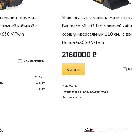
а мини-погрузчик
Универсальная машина мини-погру
 зимней кабиной с
Baumech ML-03 Pro с зимней каби
X630 V-Twin
ковш универсальный 110 см., с дв
Honda GX630 V-Twin
2160000 ₽
к сравнению
Купить
к
20,8 л.с.
ть:
450 кг
Мощность:
750 кг
Номинальная грузоподъемность:
Вес без ковша: