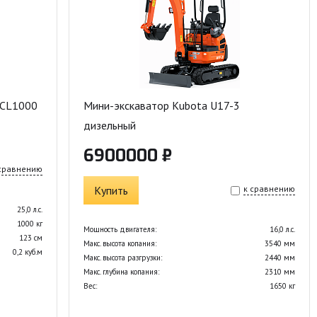
SCL1000
Мини-экскаватор Kubota U17-3
дизельный
6900000 ₽
 сравнению
Купить
к сравнению
25,0 л.с.
1000 кг
Мощность двигателя:
16,0 л.с.
123 см
Макс. высота копания:
3540 мм
0,2 куб.м
Макс. высота разгрузки:
2440 мм
Макс. глубина копания:
2310 мм
Вес:
1650 кг