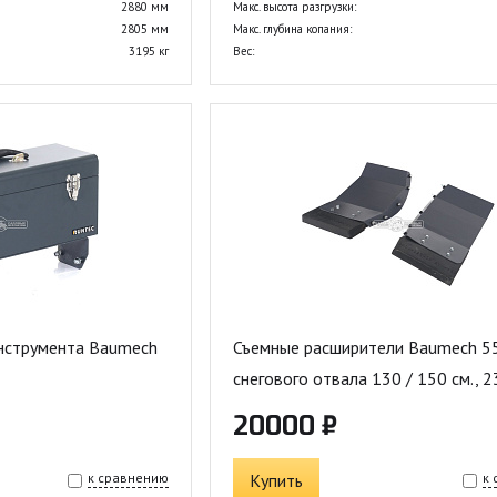
2880 мм
Макс. высота разгрузки:
2805 мм
Макс. глубина копания:
3195 кг
Вес:
инструмента Baumech
Съемные расширители Baumech 55
снегового отвала 130 / 150 см., 23
20000 ₽
к сравнению
Купить
к