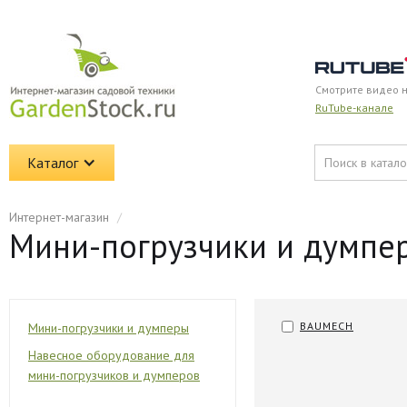
Смотрите видео 
RuTube-канале
Каталог
Интернет-магазин
/
Мини-погрузчики и думпе
BAUMECH
Мини-погрузчики и думперы
Навесное оборудование для
мини-погрузчиков и думперов