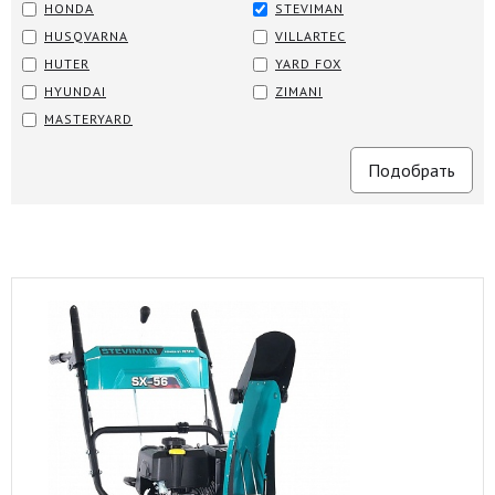
HONDA
STEVIMAN
HUSQVARNA
VILLARTEC
HUTER
YARD FOX
HYUNDAI
ZIMANI
MASTERYARD