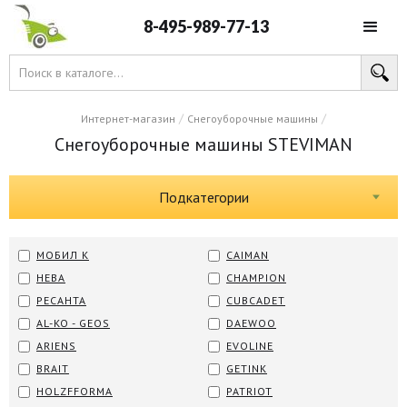
8-495-989-77-13
/
/
Интернет-магазин
Снегоуборочные машины
Снегоуборочные машины STEVIMAN
Подкатегории
МОБИЛ К
CAIMAN
НЕВА
CHAMPION
РЕСАНТА
CUBCADET
AL-KO - GEOS
DAEWOO
ARIENS
EVOLINE
BRAIT
GETINK
HOLZFFORMA
PATRIOT