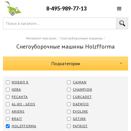
8-495-989-77-13
/
/
Интернет-магазин
Снегоуборочные машины
Снегоуборочные машины Holzfforma
Подкатегории
МОБИЛ К
CAIMAN
НЕВА
CHAMPION
РЕСАНТА
CUBCADET
AL-KO - GEOS
DAEWOO
ARIENS
EVOLINE
BRAIT
GETINK
HOLZFFORMA
PATRIOT