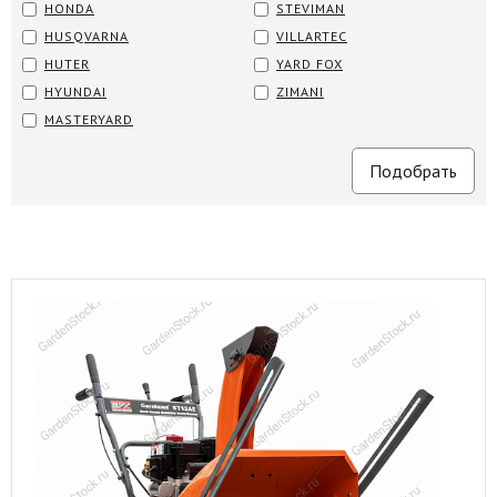
HONDA
STEVIMAN
HUSQVARNA
VILLARTEC
HUTER
YARD FOX
HYUNDAI
ZIMANI
MASTERYARD