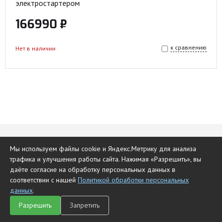
электростартером
166990 ₽
к сравнению
Нет в наличии
Мы используем файлы cookie и Яндекс.Метрику для анализа
Обратный звонок
трафика и улучшения работы сайта. Нажимая «Разрешить», вы
даёте согласие на обработку персональных данных в
соответствии с нашей
Политикой обработки персональных
Укажите Ваш номер телефона и менеджер перезвонит.
данных
.
Услуга действует только по РФ.
Разрешить
Запретить
Для стран СНГ обращения принимаются на
Главная
Каталог
Чат
Сравнить
Корзина