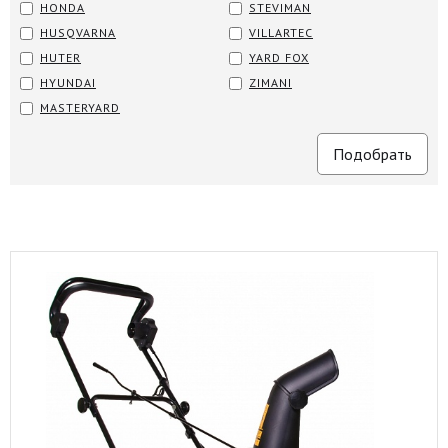
HONDA
STEVIMAN
HUSQVARNA
VILLARTEC
HUTER
YARD FOX
HYUNDAI
ZIMANI
MASTERYARD