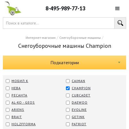
8-495-989-77-13
/
/
Интернет-магазин
Снегоуборочные машины
Снегоуборочные машины Champion
Подкатегории
МОБИЛ К
CAIMAN
НЕВА
CHAMPION
РЕСАНТА
CUBCADET
AL-KO - GEOS
DAEWOO
ARIENS
EVOLINE
BRAIT
GETINK
HOLZFFORMA
PATRIOT