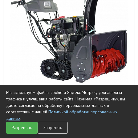
Мы используем файлы cookie и Яндекс.Метрику для анализа
Снегоуборщик бензиновый EVOline SBG 760 TE
трафика и улучшения работы сайта. Нажимая «Разрешить», вы
даёте согласие на обработку персональных данных в
225990 ₽
соответствии с нашей
Политикой обработки персональных
данных
.
к сравнению
Нет в наличии
Разрешить
Запретить
Главная
Каталог
Чат
Сравнить
Корзина