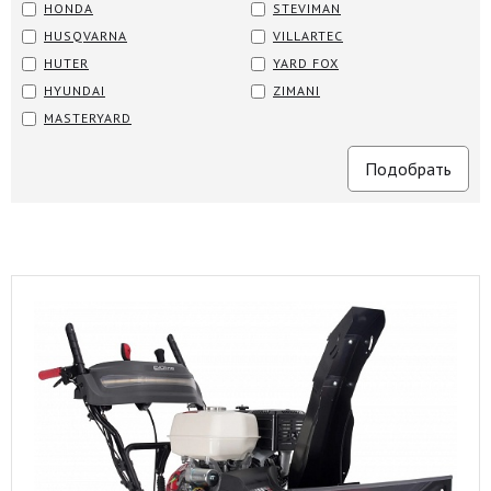
HONDA
STEVIMAN
HUSQVARNA
VILLARTEC
HUTER
YARD FOX
HYUNDAI
ZIMANI
MASTERYARD