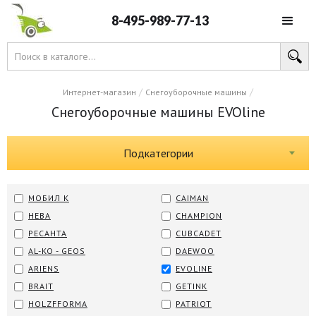
8-495-989-77-13
/
/
Интернет-магазин
Снегоуборочные машины
Снегоуборочные машины EVOline
Подкатегории
МОБИЛ К
CAIMAN
НЕВА
CHAMPION
РЕСАНТА
CUBCADET
AL-KO - GEOS
DAEWOO
ARIENS
EVOLINE
BRAIT
GETINK
HOLZFFORMA
PATRIOT