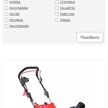
HONDA
STEVIMAN
HUSQVARNA
VILLARTEC
HUTER
YARD FOX
HYUNDAI
ZIMANI
MASTERYARD