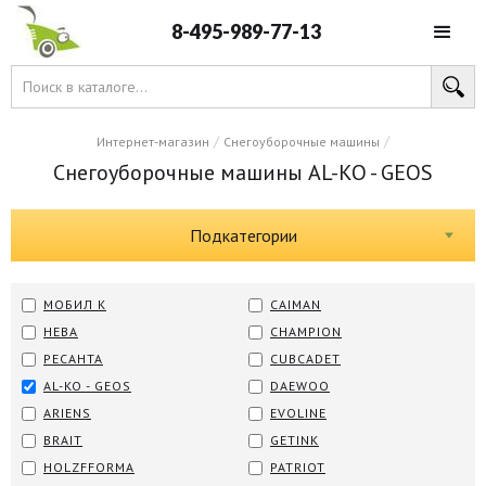
8-495-989-77-13
/
/
Интернет-магазин
Снегоуборочные машины
Снегоуборочные машины AL-KO - GEOS
Подкатегории
МОБИЛ К
CAIMAN
НЕВА
CHAMPION
РЕСАНТА
CUBCADET
AL-KO - GEOS
DAEWOO
ARIENS
EVOLINE
BRAIT
GETINK
HOLZFFORMA
PATRIOT