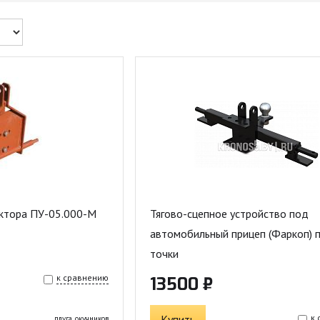
актора ПУ-05.000-М
Тягово-сцепное устройство под
автомобильный прицеп (Фаркоп) 
точки
к сравнению
13500 ₽
Купить
к
плуга, окучников