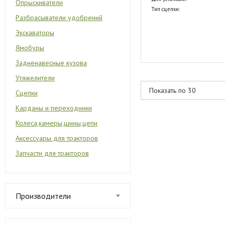
Опрыскиватели
Тип сцепки:
Разбрасыватели удобрений
Экскаваторы
Ямобуры
Задненавесные кузова
Утяжелители
Сцепки
Карданы и переходники
Колеса,камеры,шины,цепи
Аксессуары для тракторов
Запчасти для тракторов
Производители