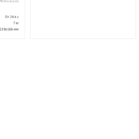
От 24 л. с
7 кг
219х166 мм