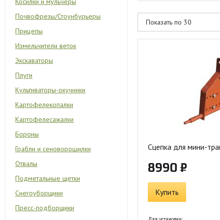
Косилки и мульчеры
Почвофрезы/Стоунбурьеры
Прицепы
Измельчители веток
Экскаваторы
Плуги
Культиваторы-окучники
Картофелекопалки
Картофелесажалки
Бороны
Сцепка для мини-тр
Грабли и сеноворошилки
Отвалы
8990 ₽
Подметальные щетки
Купить
Снегоуборщики
Пресс-подборщики
Для установки: