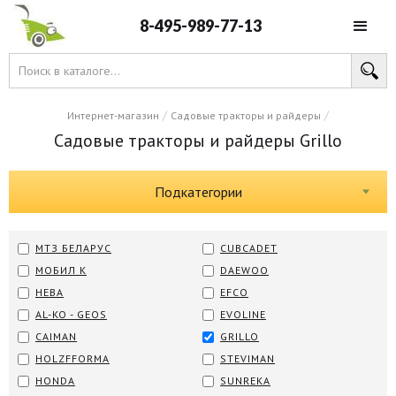
8-495-989-77-13
/
/
Интернет-магазин
Садовые тракторы и райдеры
Садовые тракторы и райдеры Grillo
Подкатегории
МТЗ БЕЛАРУС
CUBCADET
МОБИЛ К
DAEWOO
НЕВА
EFCO
AL-KO - GEOS
EVOLINE
CAIMAN
GRILLO
HOLZFFORMA
STEVIMAN
HONDA
SUNREKA