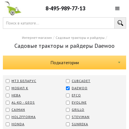
8-495-989-77-13
/
/
Интернет-магазин
Садовые тракторы и райдеры
Садовые тракторы и райдеры Daewoo
Подкатегории
МТЗ БЕЛАРУС
CUBCADET
МОБИЛ К
DAEWOO
НЕВА
EFCO
AL-KO - GEOS
EVOLINE
CAIMAN
GRILLO
HOLZFFORMA
STEVIMAN
HONDA
SUNREKA