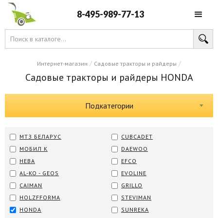
8-495-989-77-13
/
/
Интернет-магазин
Садовые тракторы и райдеры
Садовые тракторы и райдеры HONDA
Подкатегории
МТЗ БЕЛАРУС
CUBCADET
МОБИЛ К
DAEWOO
НЕВА
EFCO
AL-KO - GEOS
EVOLINE
CAIMAN
GRILLO
HOLZFFORMA
STEVIMAN
HONDA
SUNREKA