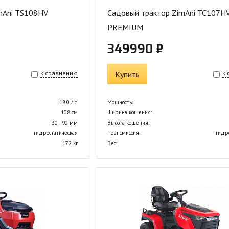
mAni TS108HV
Садовый трактор ZimAni TC107H
PREMIUM
349990 ₽
к сравнению
Купить
к
18,0 л.с.
Мощность:
108 см
Ширина кошения:
30 - 90 мм
Высота кошения:
гидростатическая
Трансмиссия:
гидр
172 кг
Вес: