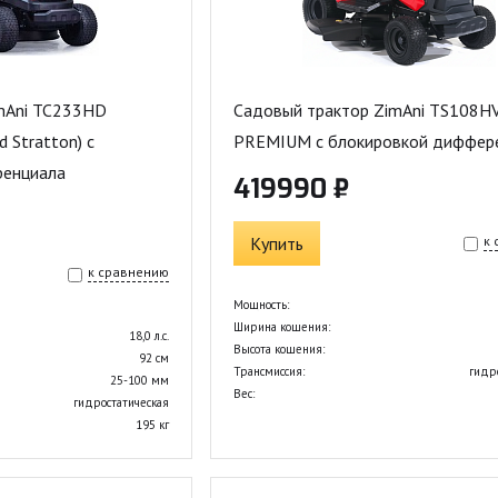
mAni TC233HD
Садовый трактор ZimAni TS108H
d Stratton) с
PREMIUM с блокировкой диффер
ренциала
419990 ₽
Купить
к
к сравнению
Мощность:
Ширина кошения:
18,0 л.с.
Высота кошения:
92 см
Трансмиссия:
гидр
25-100 мм
Вес:
гидростатическая
195 кг