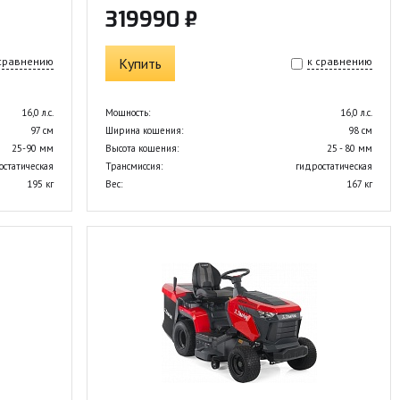
319990 ₽
 сравнению
Купить
к сравнению
16,0 л.с.
Мощность:
16,0 л.с.
97 см
Ширина кошения:
98 см
25-90 мм
Высота кошения:
25 - 80 мм
остатическая
Трансмиссия:
гидростатическая
195 кг
Вес:
167 кг