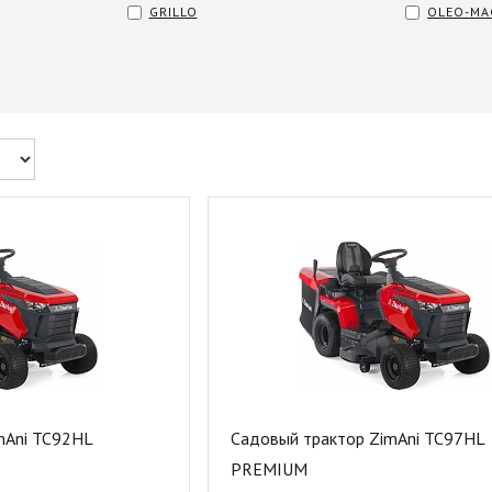
GRILLO
OLEO-MA
mAni TC92HL
Садовый трактор ZimAni TC97HL
PREMIUM