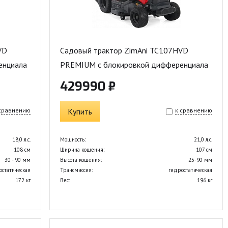
VD
Садовый трактор ZimAni TC107HVD
енциала
PREMIUM с блокировкой дифференциала
429990 ₽
 сравнению
Купить
к сравнению
18,0 л.с.
Мощность:
21,0 л.с.
108 см
Ширина кошения:
107 см
30 - 90 мм
Высота кошения:
25-90 мм
остатическая
Трансмиссия:
гидростатическая
172 кг
Вес:
196 кг