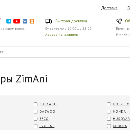
Доставка
О
Быстрая доставка
Об
Ежедневно с 10:00 до 22:00
Время ра
на нашем новом
(без вы
Адреса магазиинов
ры ZimAni
CUBCADET
HOLZFFO
DAEWOO
HONDA
EFCO
HUSQVA
EVOLINE
KUBOTA