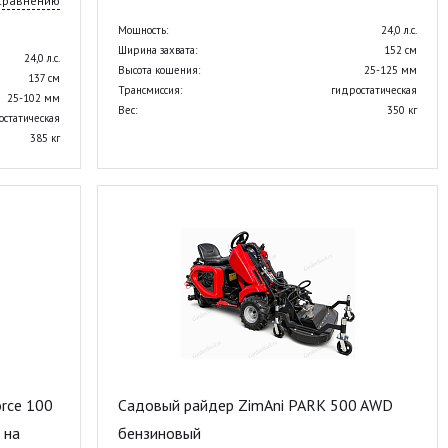
 сравнению
Мощность:
24,0 л.с.
Ширина захвата:
152 см
24,0 л.с.
Высота кошения:
25-125 мм
137 см
Трансмиссия:
гидростатическая
25-102 мм
Вес:
350 кг
остатическая
385 кг
rce 100
Садовый райдер ZimAni PARK 500 AWD
 на
бензиновый