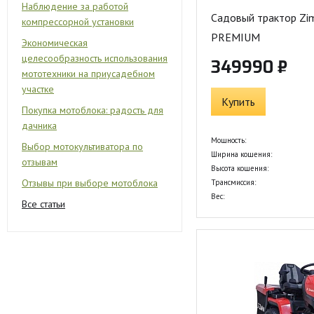
Наблюдение за работой
Садовый трактор Zi
компрессорной установки
PREMIUM
Экономическая
целесообразность использования
349990 ₽
мототехники на приусадебном
участке
Купить
Покупка мотоблока: радость для
дачника
Мощность:
Выбор мотокультиватора по
Ширина кошения:
отзывам
Высота кошения:
Отзывы при выборе мотоблока
Трансмиссия:
Вес:
Все статьи