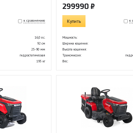
299990 ₽
к сравнению
Купить
к
16,0 л.с.
Мощность:
92 см
Ширина кошения:
25-90 мм
Высота кошения:
гидростатическая
Трансмиссия:
гидр
195 кг
Вес: