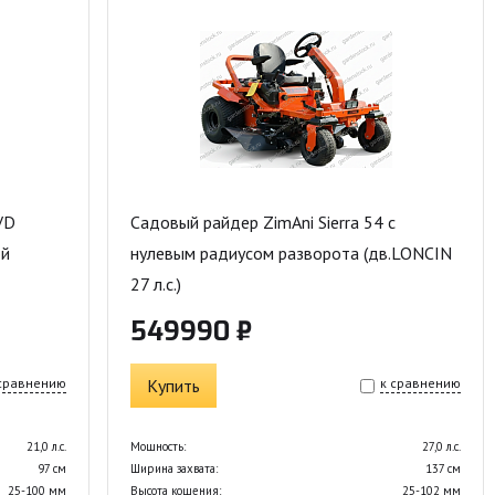
VD
Садовый райдер ZimAni Sierra 54 с
ой
нулевым радиусом разворота (дв.LONCIN
27 л.с.)
549990 ₽
 сравнению
Купить
к сравнению
21,0 л.с.
Мощность:
27,0 л.с.
97 см
Ширина захвата:
137 см
25-100 мм
Высота кошения:
25-102 мм