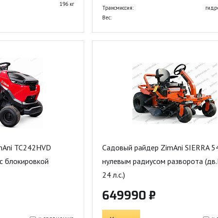
196 кг
Трансмиссия:
гидр
Вес:
mAni TC242HVD
Садовый райдер ZimAni SIERRA 5
с блокировкой
нулевым радиусом разворота (д
24 л.с.)
649990 ₽