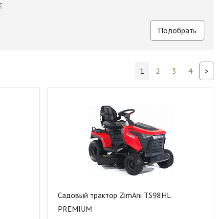
C
1
2
3
4
>
Садовый трактор ZimAni TS98HL
PREMIUM