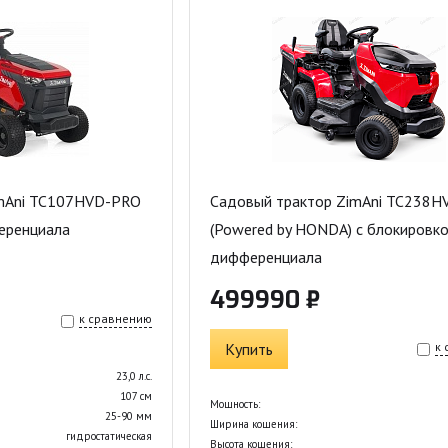
imAni TC107HVD-PRO
Садовый трактор ZimAni TC238H
еренциала
(Powered by HONDA) с блокировк
дифференциала
499990 ₽
к сравнению
Купить
к
23,0 л.с.
107 см
Мощность:
25-90 мм
Ширина кошения:
гидростатическая
Высота кошения: