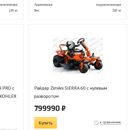
остатическая
Трансмиссия:
гидростатическая
195 кг
Вес:
385 кг
4 PRO с
Райдер ZimAni SIERRA 60 с нулевым
в.KOHLER
разворотом
799990 ₽
Купить
к сравнению