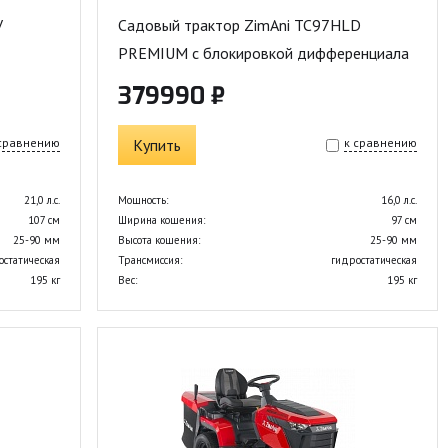
V
Садовый трактор ZimAni TC97HLD
PREMIUM с блокировкой дифференциала
379990 ₽
 сравнению
Купить
к сравнению
21,0 л.с.
Мощность:
16,0 л.с.
107 см
Ширина кошения:
97 см
25-90 мм
Высота кошения:
25-90 мм
остатическая
Трансмиссия:
гидростатическая
195 кг
Вес:
195 кг