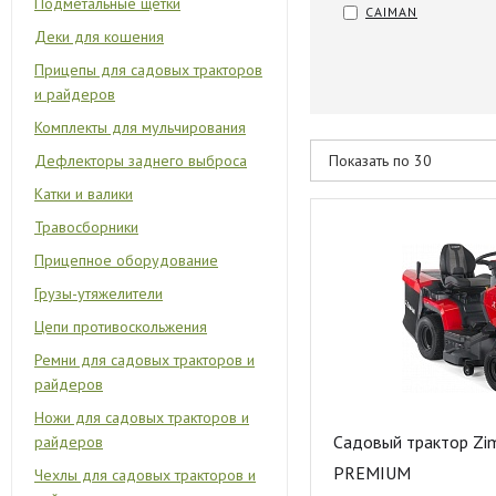
Подметальные щетки
CAIMAN
Деки для кошения
Прицепы для садовых тракторов
и райдеров
Комплекты для мульчирования
Дефлекторы заднего выброса
Катки и валики
Травосборники
Прицепное оборудование
Грузы-утяжелители
Цепи противоскольжения
Ремни для садовых тракторов и
райдеров
Ножи для садовых тракторов и
Садовый трактор Zi
райдеров
PREMIUM
Чехлы для садовых тракторов и