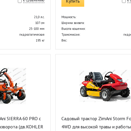
к сравнению
Купить
к
21,0 л.с.
Мощность:
107 см
Ширина захвата:
25-100 мм
Высота кошения:
гидростатическая
Трансмиссия:
гидр
195 кг
Вес:
Ani SIERRA 60 PRO с
Садовый трактор ZimAni Storm Fo
азворота (дв.KOHLER
4WD для высокой травы и работы