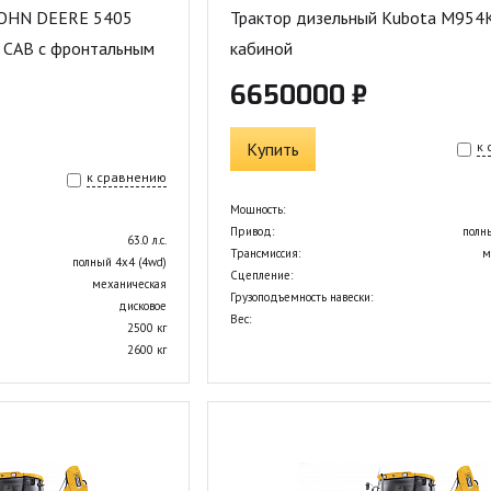
JOHN DEERE 5405
Трактор дизельный Kubota M954
 CAB с фронтальным
кабиной
6650000 ₽
Купить
к
к сравнению
Мощность:
Привод:
полн
63.0 л.с.
Трансмиссия:
м
полный 4х4 (4wd)
Сцепление:
механическая
Грузоподъемность навески:
дисковое
Вес:
2500 кг
2600 кг