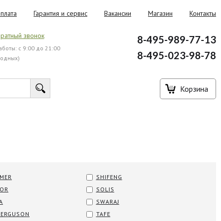
плата
Гарантия и сервис
Вакансии
Магазин
Контакты
ратный звонок
8-495-989-77-13
боты: с 9:00 до 21:00
8-495-023-98-78
ходных)
Корзина
MER
SHIFENG
TOR
SOLIS
A
SWARAJ
FERGUSON
TAFE