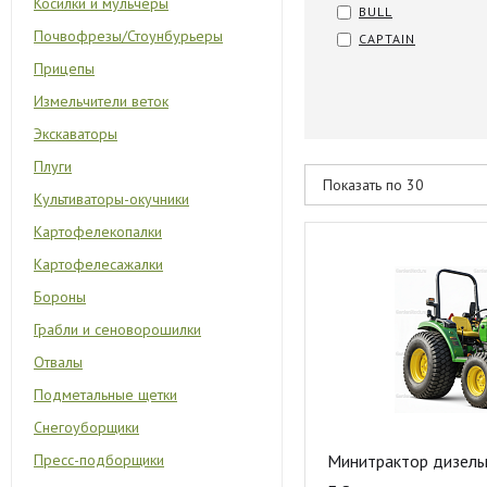
Косилки и мульчеры
BULL
Почвофрезы/Стоунбурьеры
CAPTAIN
Прицепы
Измельчители веток
Экскаваторы
Плуги
Культиваторы-окучники
Картофелекопалки
Картофелесажалки
Бороны
Грабли и сеноворошилки
Отвалы
Подметальные щетки
Снегоуборщики
Пресс-подборщики
Минитрактор дизель