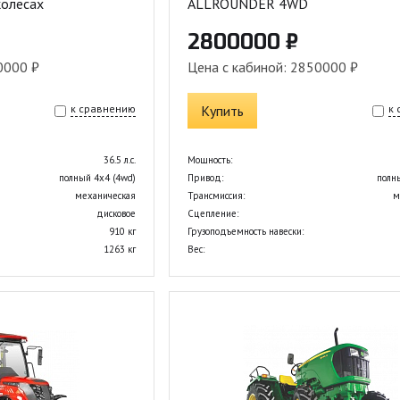
колесах
ALLROUNDER 4WD
2800000 ₽
0000 ₽
Цена с кабиной: 2850000 ₽
к сравнению
Купить
к
36.5 л.с.
Мощность:
полный 4х4 (4wd)
Привод:
полн
механическая
Трансмиссия:
м
дисковое
Сцепление:
910 кг
Грузоподъемность навески:
1263 кг
Вес: