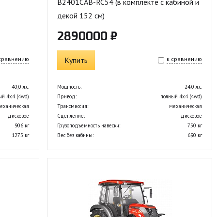
B2401CAB-RC54 (в комплекте с кабиной и
декой 152 см)
2890000 ₽
 сравнению
Купить
к сравнению
40,0 л.с.
Мощность:
24.0 л.с.
ый 4х4 (4wd)
Привод:
полный 4х4 (4wd)
еханическая
Трансмиссия:
механическая
дисковое
Сцепление:
дисковое
906 кг
Грузоподъемность навески:
750 кг
1275 кг
Вес без кабины:
690 кг