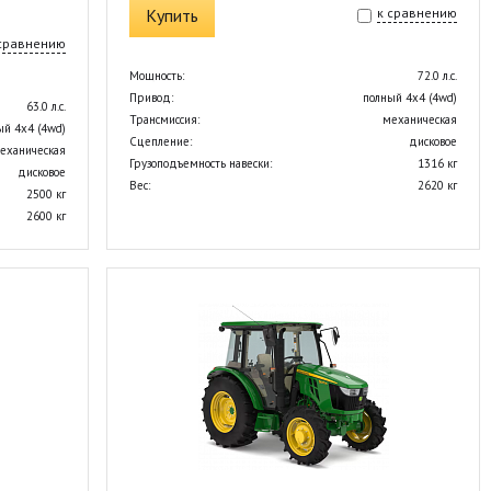
Купить
к сравнению
 сравнению
Мощность:
72.0 л.с.
Привод:
полный 4х4 (4wd)
63.0 л.с.
Трансмиссия:
механическая
ый 4х4 (4wd)
Сцепление:
дисковое
еханическая
Грузоподъемность навески:
1316 кг
дисковое
Вес:
2620 кг
2500 кг
2600 кг