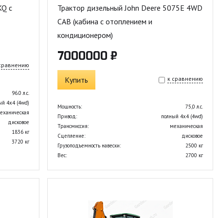
KQ с
Трактор дизельный John Deere 5075E 4WD
CAB (кабина с отоплением и
кондиционером)
7000000 ₽
 сравнению
Купить
к сравнению
96.0 л.с.
ый 4х4 (4wd)
Мощность:
75,0 л.с.
еханическая
Привод:
полный 4х4 (4wd)
дисковое
Трансмиссия:
механическая
1836 кг
Сцепление:
дисковое
3720 кг
Грузоподъемность навески:
2500 кг
Вес:
2700 кг