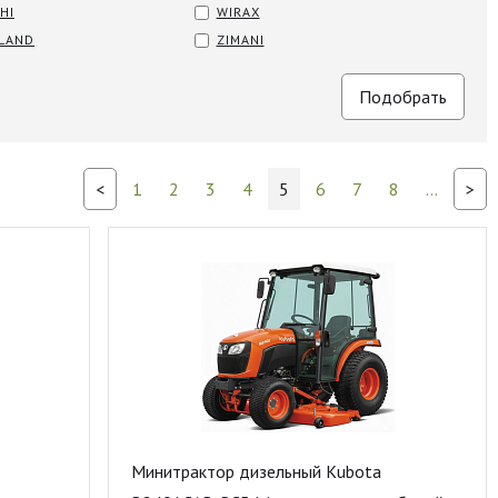
HI
WIRAX
LAND
ZIMANI
<
1
2
3
4
5
6
7
8
...
>
Минитрактор дизельный Kubota