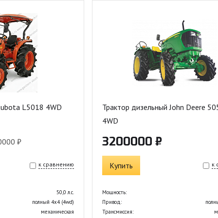
Kubota L5018 4WD
Трактор дизельный John Deere 5
4WD
3200000 ₽
0000 ₽
к сравнению
Купить
к
50,0 л.с.
Мощность:
полный 4х4 (4wd)
Привод:
полн
механическая
Трансмиссия:
м