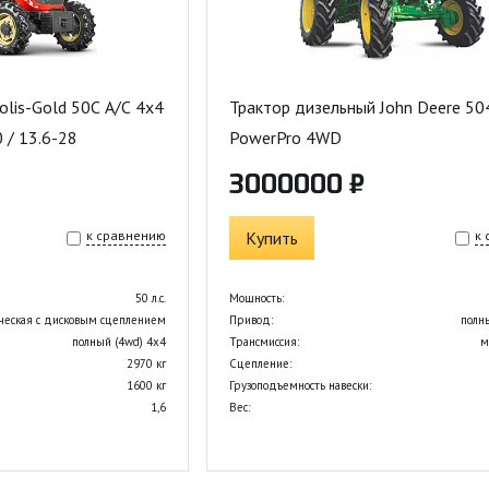
olis-Gold 50С A/С 4x4
Трактор дизельный John Deere 5
0 / 13.6-28
PowerPro 4WD
3000000 ₽
к сравнению
Купить
к
50 л.с.
Мощность:
ческая с дисковым сцеплением
Привод:
полн
полный (4wd) 4х4
Трансмиссия:
м
2970 кг
Сцепление:
1600 кг
Грузоподъемность навески:
1,6
Вес: