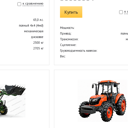
к сравнению
Купить
к
65,0 л.с.
полный 4х4 (4wd)
Мощность:
механическая
Привод:
полн
дисковое
Трансмиссия:
м
2500 кг
Сцепление:
2705 кг
Грузоподъемность навески:
Вес: