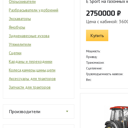
E Sport на газонных 
Опрыскиватели
Разбрасыватели удобрений
2750000 ₽
Экскаваторы
Цена с кабиной: 360
Ямобуры
Купить
Задненавесные кузова
Утяжелители
Мощность:
Сцепки
Привод:
Карданы и переходники
Трансмиссия:
Сцепление:
Колеса,камеры,шины,цепи
Грузоподъемность навески:
Аксессуары для тракторов
Вес:
Запчасти для тракторов
Производители