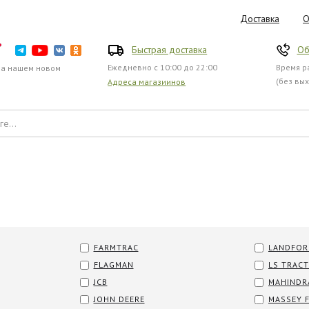
Доставка
О
Быстрая доставка
Об
Ежедневно с 10:00 до 22:00
Время ра
на нашем новом
(без вы
Адреса магазиинов
FARMTRAC
LANDFOR
FLAGMAN
LS TRAC
JCB
MAHINDR
JOHN DEERE
MASSEY 