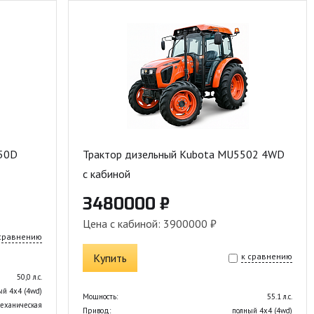
050D
Трактор дизельный Kubota MU5502 4WD
с кабиной
3480000 ₽
Цена с кабиной: 3900000 ₽
 сравнению
Купить
к сравнению
50,0 л.с.
ый 4х4 (4wd)
Мощность:
55.1 л.с.
еханическая
Привод:
полный 4х4 (4wd)