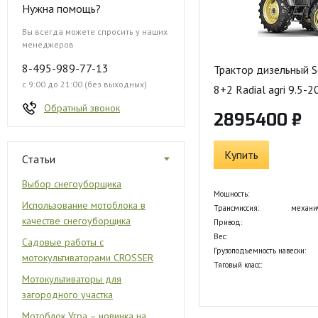
Нужна помощь?
Вы всегда можете спросить у наших
менеджеров
8-495-989-77-13
Трактор дизельный S
с 9:00 до 21:00 (без выходных)
8+2 Radial agri 9.5-2
Обратный звонок
2895400 ₽
Купить
Статьи
Выбор снегоуборщика
Мощность:
Использование мотоблока в
Трансмиссия:
механи
качестве снегоуборщика
Привод:
Вес:
Садовые работы с
Грузоподъемность навески:
мотокультиваторами CROSSER
Тяговый класс:
Мотокультиваторы для
загородного участка
Мотоблок Угра – новинка на