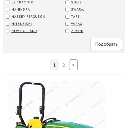
LS TRACTOR
SOLIS
MAHINDRA
SWARAJ
MASSEY FERGUSON
TAFE
MITSUBISHI
WIRAX
NEW HOLLAND
ZIMANI
1
2
>