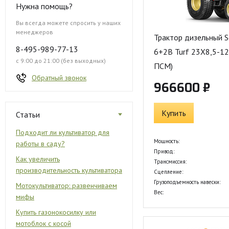
Нужна помощь?
Вы всегда можете спросить у наших
менеджеров
Трактор дизельный S
8-495-989-77-13
6+2B Turf 23X8,5-12
с 9:00 до 21:00 (без выходных)
ПСМ)
Обратный звонок
966600 ₽
Купить
Статьи
Подходит ли культиватор для
Мощность:
работы в саду?
Привод:
Как увеличить
Трансмиссия:
производительность культиватора
Сцепление:
Грузоподъемность навески:
Мотокультиватор: развенчиваем
Вес:
мифы
Купить газонокосилку или
мотоблок с косой