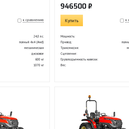
946500 ₽
к сравнению
Купить
к
24,0 л.с.
Мощность:
полный 4х4 (4wd)
Привод:
полн
механическая
Трансмиссия:
м
дисковое
Сцепление:
600 кг
Грузоподъемность навески:
1070 кг
Вес: