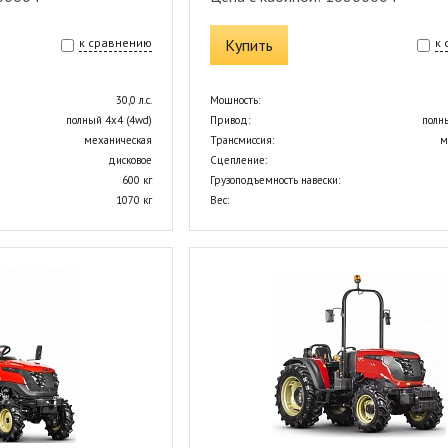
к сравнению
Купить
к
30,0 л.с.
Мощность:
полный 4х4 (4wd)
Привод:
полн
механическая
Трансмиссия:
м
дисковое
Сцепление:
600 кг
Грузоподъемность навески:
1070 кг
Вес: