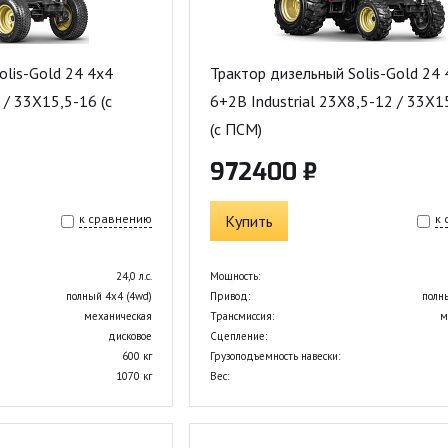
olis-Gold 24 4x4
Трактор дизельный Solis-Gold 24 
 / 33X15,5-16 (с
6+2B Industrial 23X8,5-12 / 33X1
(с ПСМ)
972400 ₽
к сравнению
Купить
к
24,0 л.с.
Мощность:
полный 4х4 (4wd)
Привод:
полн
механическая
Трансмиссия:
м
дисковое
Сцепление:
600 кг
Грузоподъемность навески:
1070 кг
Вес: