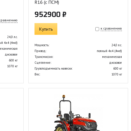
R16 (с ПСМ)
952900 ₽
 сравнению
Купить
к сравнению
24,0 л.с.
ый 4х4 (4wd)
Мощность:
24,0 л.с.
еханическая
Привод:
полный 4х4 (4wd)
дисковое
Трансмиссия:
механическая
600 кг
Сцепление:
дисковое
1070 кг
Грузоподъемность навески:
600 кг
Вес:
1070 кг