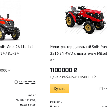
olis-Gold 26 Mit 4x4
Минитрактор дизельный Solis-Ya
-14 / 8.3-24
2516 SN 4WD с двигателем Mitsubi
л.с.
1100000 ₽
0000 ₽
Цена с кабиной: 1450000 ₽
к сравнению
Купить
к
26,0 л.с.
полный 4х4 (4wd)
Мощность:
механическая
Привод:
полн