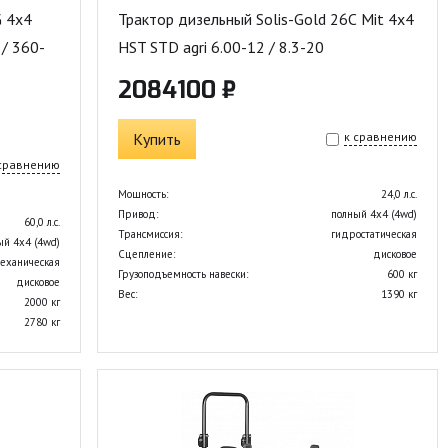
G 4x4
Трактор дизельный Solis-Gold 26С Mit 4x4
/ 360-
HST STD agri 6.00-12 / 8.3-20
2084100 ₽
Купить
к сравнению
 сравнению
Мощность:
24,0 л.с.
Привод:
полный 4х4 (4wd)
60,0 л.с.
Трансмиссия:
гидростатическая
ый 4х4 (4wd)
Сцепление:
дисковое
еханическая
Грузоподъемность навески:
600 кг
дисковое
Вес:
1390 кг
2000 кг
2780 кг