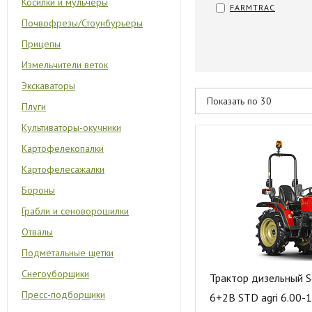
Косилки и мульчеры
FARMTRAC
Почвофрезы/Стоунбурьеры
Прицепы
Измельчители веток
Экскаваторы
Плуги
Культиваторы-окучники
Картофелекопалки
Картофелесажалки
Бороны
Грабли и сеноворошилки
Отвалы
Подметальные щетки
Снегоуборщики
Трактор дизельный S
Пресс-подборщики
6+2B STD agri 6.00-1