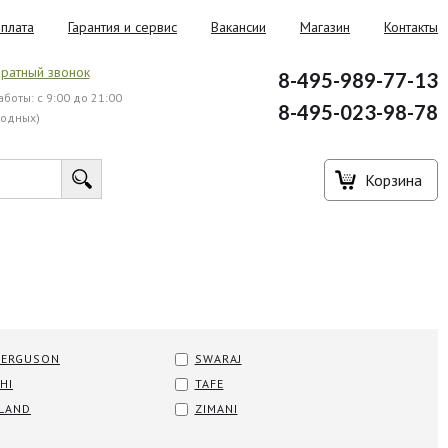
плата
Гарантия и сервис
Вакансии
Магазин
Контакты
ратный звонок
8-495-989-77-13
боты: с 9:00 до 21:00
8-495-023-98-78
ходных)
Корзина
FERGUSON
SWARAJ
HI
TAFE
LAND
ZIMANI