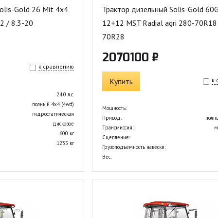
olis-Gold 26 Mit 4x4
Трактор дизельный Solis-Gold 60
2 / 8.3-20
12+12 MST Radial аgri 280-70R18 
70R28
2070100 ₽
к сравнению
Купить
к
24,0 л.с.
полный 4х4 (4wd)
Мощность:
гидростатическая
Привод:
полн
дисковое
Трансмиссия:
м
600 кг
Сцепление:
1235 кг
Грузоподъемность навески:
Вес: