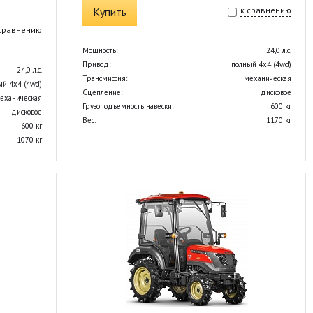
Купить
к сравнению
 сравнению
Мощность:
24,0 л.с.
Привод:
полный 4х4 (4wd)
24,0 л.с.
Трансмиссия:
механическая
ый 4х4 (4wd)
Сцепление:
дисковое
еханическая
Грузоподъемность навески:
600 кг
дисковое
Вес:
1170 кг
600 кг
1070 кг