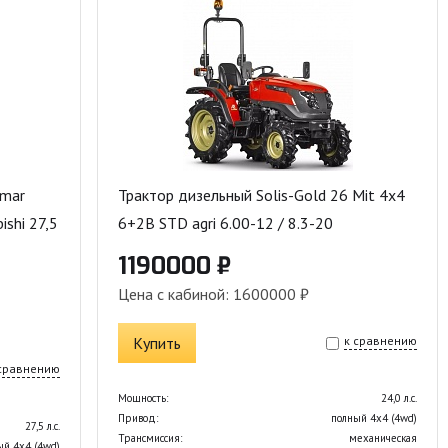
nmar
Трактор дизельный Solis-Gold 26 Mit 4x4
shi 27,5
6+2B STD agri 6.00-12 / 8.3-20
1190000 ₽
Цена с кабиной: 1600000 ₽
Купить
к сравнению
 сравнению
Мощность:
24,0 л.с.
Привод:
полный 4х4 (4wd)
27,5 л.с.
Трансмиссия:
механическая
ый 4х4 (4wd)