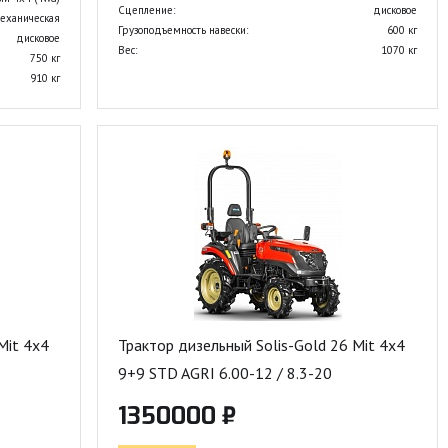
Сцепление:
дисковое
еханическая
Грузоподъемность навески:
600 кг
дисковое
Вес:
1070 кг
750 кг
910 кг
Mit 4x4
Трактор дизельный Solis-Gold 26 Mit 4x4
9+9 STD AGRI 6.00-12 / 8.3-20
1350000 ₽