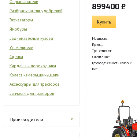
Опрыскиватели
899400 ₽
Разбрасыватели удобрений
Экскаваторы
Купить
Ямобуры
Задненавесные кузова
Мощность:
Привод:
Утяжелители
Трансмиссия:
Сцепки
Сцепление:
Грузоподъемность навески:
Карданы и переходники
Вес:
Колеса,камеры,шины,цепи
Аксессуары для тракторов
Запчасти для тракторов
Производители