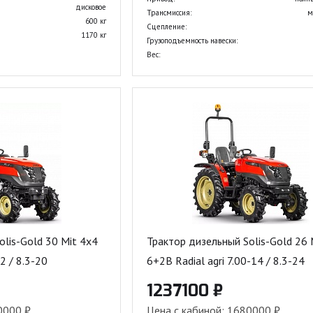
дисковое
Трансмиссия:
м
600 кг
Сцепление:
1170 кг
Грузоподъемность навески:
Вес:
olis-Gold 30 Mit 4x4
Трактор дизельный Solis-Gold 26 
2 / 8.3-20
6+2B Radial agri 7.00-14 / 8.3-24
1237100 ₽
0000 ₽
Цена с кабиной: 1680000 ₽