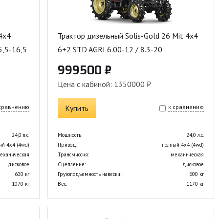
4x4
Трактор дизельный Solis-Gold 26 Mit 4x4
5,5-16,5
6+2 STD AGRI 6.00-12 / 8.3-20
999500 ₽
Цена с кабиной: 1350000 ₽
 сравнению
Купить
к сравнению
24,0 л.с.
Мощность:
24,0 л.с.
ый 4х4 (4wd)
Привод:
полный 4х4 (4wd)
еханическая
Трансмиссия:
механическая
дисковое
Сцепление:
дисковое
600 кг
Грузоподъемность навески:
600 кг
1070 кг
Вес:
1170 кг