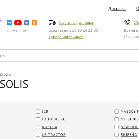
Доставка
О
Быстрая доставка
Об
Ежедневно с 10:00 до 22:00
Время ра
на нашем новом
(без вы
Адреса магазиинов
акторы
/
 SOLIS
JCB
MASSEY 
JOHN DEERE
MITSUBIS
KUBOTA
NEW HOL
LS TRACTOR
SHIFENG