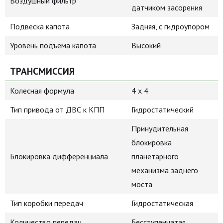
Воздушный фильтр
датчиком засорения
Подвеска капота
Задняя, с гидроупором
Уровень подъема капота
Высокий
ТРАНСМИССИЯ
Колесная формула
4 х 4
Тип привода от ДВС к КПП
Гидростатический
Принудительная
блокировка
Блокировка дифференциала
планетарного
механизма заднего
моста
Тип коробки передач
Гидростатическая
Количество передач
Бесступенчатая