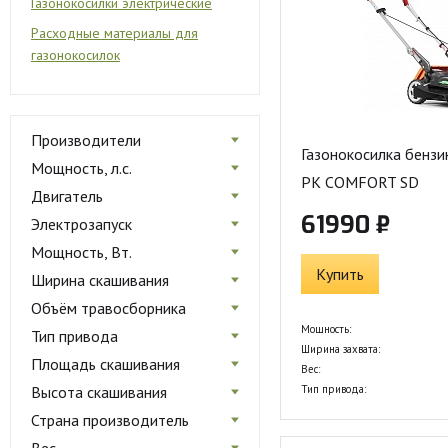
Газонокосилки электрические
Расходные материалы для
газонокосилок
Производители
Газонокосилка бензи
Мощность, л.с.
PK COMFORT SD
Двигатель
61990 ₽
Электрозапуск
Мощность, Вт.
Купить
Ширина скашивания
Объём травосборника
Мощность:
Тип привода
Ширина захвата:
Площадь скашивания
Вес:
Высота скашивания
Тип привода:
Страна производитель