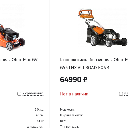
новая Oleo-Mac GV
Газонокосилка бензиновая Oleo-
G53THX ALLROAD EXA 4
64990 ₽
к сравнению
Нет в наличии
к
5,0 л.с.
Мощность:
46 см
Ширина захвата:
34 кг
Вес:
самоходная
Тип привода: