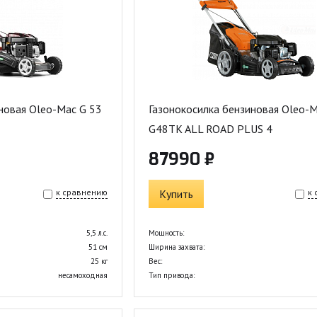
новая Oleo-Mac G 53
Газонокосилка бензиновая Oleo-
G48TK ALL ROAD PLUS 4
87990 ₽
к сравнению
Купить
к
5,5 л.с.
Мощность:
51 см
Ширина захвата:
25 кг
Вес:
несамоходная
Тип привода: