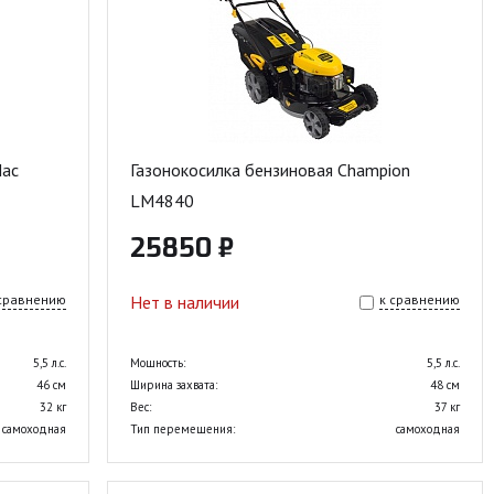
Mac
Газонокосилка бензиновая Champion
LM4840
25850 ₽
 сравнению
Нет в наличии
к сравнению
5,5 л.с.
Мощность:
5,5 л.с.
46 см
Ширина захвата:
48 см
32 кг
Вес:
37 кг
самоходная
Тип перемещения:
самоходная