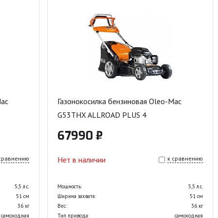
Mac
Газонокосилка бензиновая Oleo-Mac
G53THX ALLROAD PLUS 4
67990 ₽
 сравнению
Нет в наличии
к сравнению
5,5 л.с.
Мощность:
5,5 л.с.
51 см
Ширина захвата:
51 см
36 кг
Вес:
36 кг
самоходная
Тип привода:
самоходная