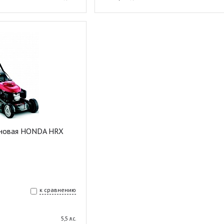
иновая HONDA HRX
к сравнению
5,5 л.с.