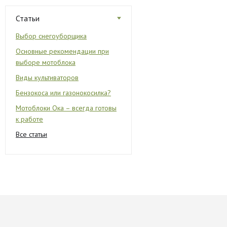
Статьи
Выбор снегоуборщика
Основные рекомендации при
выборе мотоблока
Виды культиваторов
Бензокоса или газонокосилка?
Мотоблоки Ока – всегда готовы
к работе
Все статьи