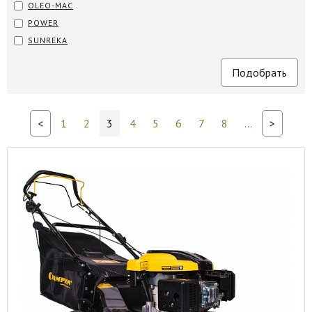
OLEO-MAC
POWER
SUNREKA
<
1
2
3
4
5
6
7
8
...
>