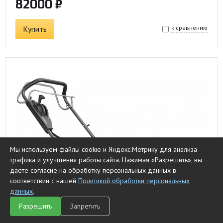
82000 ₽
Купить
к сравнению
Мы используем файлы cookie и Яндекс.Метрику для анализа
трафика и улучшения работы сайта. Нажимая «Разрешить», вы
даёте согласие на обработку персональных данных в
соответствии с нашей
Политикой обработки персональных
данных
.
Разрешить
Запретить
Главная
Каталог
Чат
Сравнить
Корзина