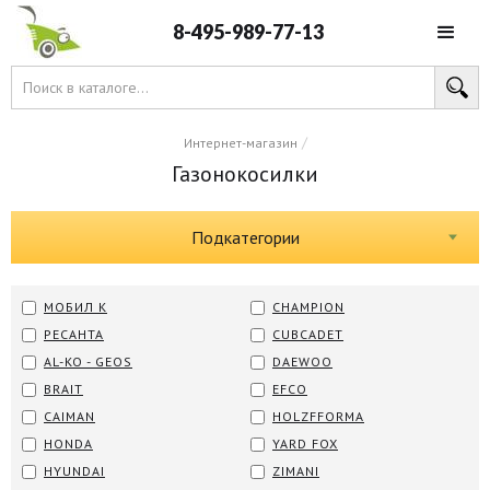
8-495-989-77-13
/
Интернет-магазин
Газонокосилки
Подкатегории
МОБИЛ К
CHAMPION
РЕСАНТА
CUBCADET
AL-KO - GEOS
DAEWOO
BRAIT
EFCO
CAIMAN
HOLZFFORMA
HONDA
YARD FOX
HYUNDAI
ZIMANI