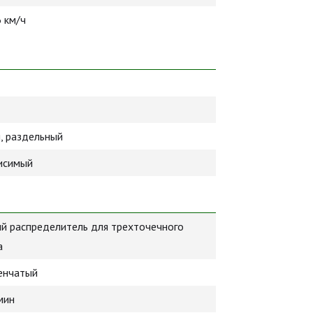
6 км/ч
, раздельный
висимый
й распределитель для трехточечного
а
енчатый
мин