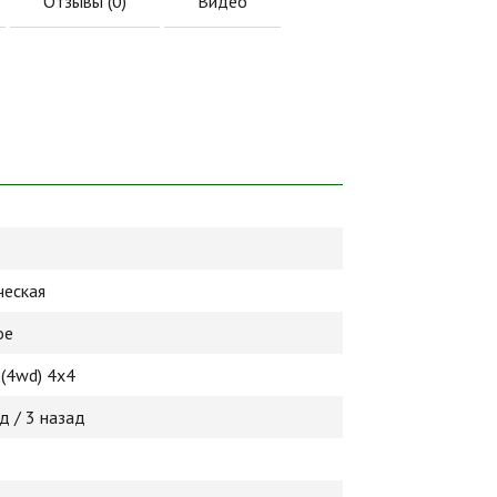
Отзывы (
0
)
Видео
.
ческая
ое
(4wd) 4х4
д / 3 назад