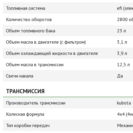
Топливная система
efi (эл
Количество оборотов
2800 о
Объем топливного бака
23 л
Объем масла в двигателе (с фильтром)
3,1 л
Объем охлаждающей жидкости в двигателе
3,9 л
Объем масла в трансмиссии
12,5 л
Свечи накала
Да
ТРАНСМИССИЯ
Производитель трансмиссии
kubota
Колесная формула
4х4 (4w
Тип коробки передач
Механи