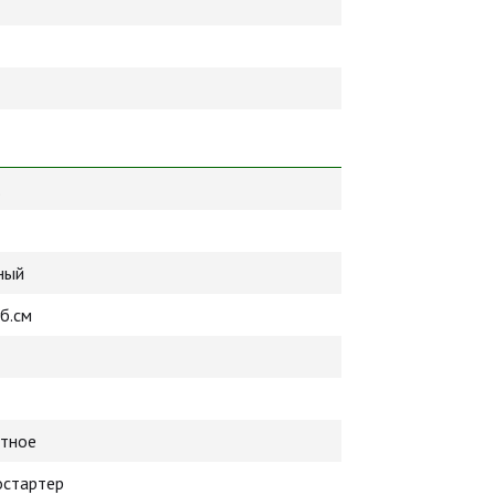
.
ный
б.см
тное
остартер