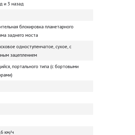
д и 3 назад
ительная блокировка планетарного
зма заднего моста
ковое одноступенчатое, сухое, с
нным зацеплением
йся, портального типа (с бортовыми
орами)
,6 км/ч