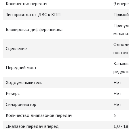
Количество передач
9 впере
Тип привода от ДВС к КПП
Прямой
Принуд
Блокировка дифференциала
механи
Однодис
Сцепление
постоя
Качающи
Передний мост
редукт
Ходоуменьшитель
Нет
Реверс
Нет
Синхронизатор
Нет
Количество диапазонов передач
3
Диапазон передач вперед
1,0 - 18