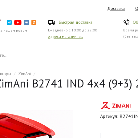
Доставка
О
Быстрая доставка
Об
Ежедневно с 10:00 до 22:00
Время ра
на нашем новом
(без вы
Адреса магазиинов
акторы
/
ZimAni
/
mAni B2741 IND 4x4 (9+3) 2
Артикул: B2741I