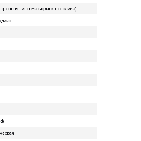
ектронная система впрыска топлива)
б/мин
d)
ческая