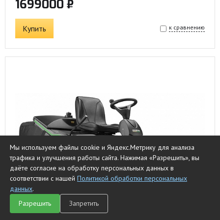
1699000 ₽
Купить
к сравнению
Мы используем файлы cookie и Яндекс.Метрику для анализа
трафика и улучшения работы сайта. Нажимая «Разрешить», вы
даёте согласие на обработку персональных данных в
соответствии с нашей
Политикой обработки персональных
данных
.
Разрешить
Запретить
Главная
Каталог
Чат
Сравнить
Корзина