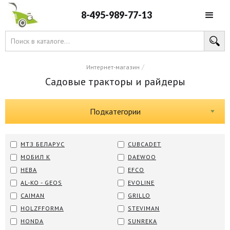
8-495-989-77-13
/
Интернет-магазин
Садовые тракторы и райдеры
Подкатегории
МТЗ БЕЛАРУС
CUBCADET
МОБИЛ К
DAEWOO
НЕВА
EFCO
AL-KO - GEOS
EVOLINE
CAIMAN
GRILLO
HOLZFFORMA
STEVIMAN
HONDA
SUNREKA