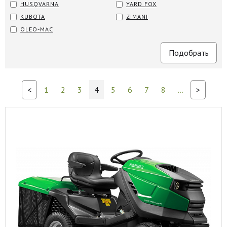
HUSQVARNA
YARD FOX
KUBOTA
ZIMANI
OLEO-MAC
<
1
2
3
4
5
6
7
8
...
>