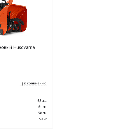
новый Husqvarna
к сравнению
6,3 л.с.
61 см
58 см
90 кг