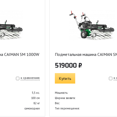
на CAIMAN SM 1000W
Подметальная машина CAIMAN S
519000 ₽
к сравнению
Купить
к
5,5 л.с.
Мощность:
100 см
Ширина захвата:
82 кг
Вес:
самоходная
Тип перемещения: