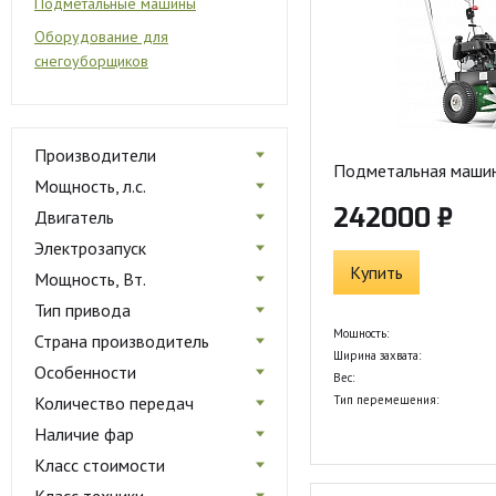
Подметальные машины
Оборудование для
снегоуборщиков
Производители
Подметальная маши
Мощность, л.с.
242000 ₽
Двигатель
Электрозапуск
Купить
Мощность, Вт.
Тип привода
Мощность:
Страна производитель
Ширина захвата:
Особенности
Вес:
Количество передач
Тип перемещения:
Наличие фар
Класс стоимости