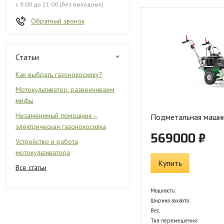
с 9:00 до 21:00 (без выходных)
Обратный звонок
Статьи
Как выбрать газонокосилку?
Мотокультиватор: развенчиваем
мифы
Незаменимый помощник –
Подметальная маши
электрическая газонокосилка
569000 ₽
Устройство и работа
мотокультиватора
Купить
Все статьи
Мощность:
Ширина захвата:
Вес:
Тип перемещения: