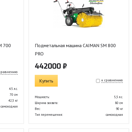
M 700
Подметальная машина CAIMAN SM 800
PRO
442000 ₽
 сравнению
Купить
к сравнению
4.5 л.с.
70 см
Мощность:
5,5 л.с.
42,5 кг
Ширина захвата:
80 см
самоходная
Вес:
90 кг
Тип перемещения:
самоходная