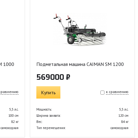
M 1000
Подметальная машина CAIMAN SM 1200
569000 ₽
 сравнению
Купить
к сравнению
5,5 л.с.
Мощность:
5,5 л.с.
100 см
Ширина захвата:
120 см
82 кг
Вес:
84 кг
самоходная
Тип перемещения:
самоходная