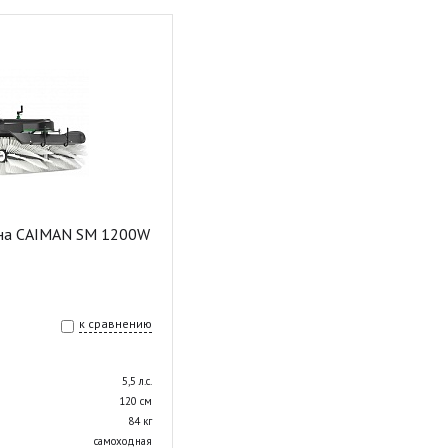
на CAIMAN SM 1200W
к сравнению
5,5 л.с.
120 см
84 кг
самоходная