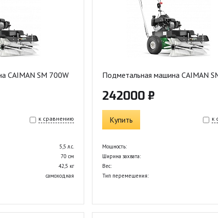
на CAIMAN SM 700W
Подметальная машина CAIMAN S
242000 ₽
к сравнению
Купить
к
5,5 л.с.
Мощность:
70 см
Ширина захвата:
42,5 кг
Вес:
самоходная
Тип перемещения: