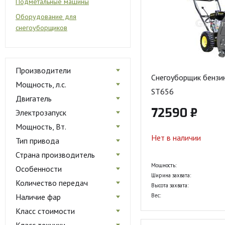
Подметальные машины
Оборудование для
снегоуборщиков
Производители
Снегоуборщик бензи
Мощность, л.с.
ST656
Двигатель
72590 ₽
Электрозапуск
Мощность, Вт.
Нет в наличии
Тип привода
Страна производитель
Мощность:
Особенности
Ширина захвата:
Количество передач
Высота захвата:
Наличие фар
Вес:
Класс стоимости