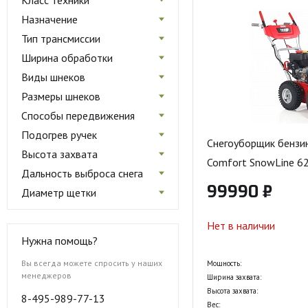
Класс техники
Назначение
Тип трансмиссии
Ширина обработки
Виды шнеков
Размеры шнеков
Способы передвижения
Подогрев ручек
Снегоуборщик бензи
Высота захвата
Comfort SnowLine 62
Дальность выброса снега
99990 ₽
Диаметр щетки
Нет в наличии
Нужна помощь?
Вы всегда можете спросить у наших
Мощность:
менеджеров
Ширина захвата:
Высота захвата:
8-495-989-77-13
Вес: