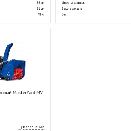
56 см
Ширина захвата:
51 см
Высота захвата:
78 кг
Вес:
новый MasterYard MV
к сравнению