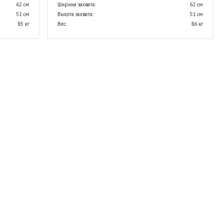
62 см
Ширина захвата:
62 см
51 см
Высота захвата:
51 см
85 кг
Вес:
86 кг