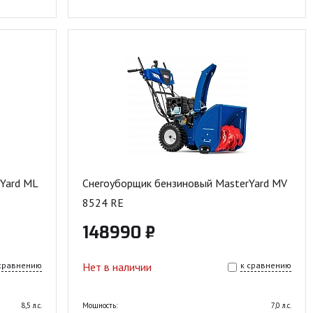
Yard ML
Снегоуборщик бензиновый MasterYard MV
8524 RE
148990 ₽
 сравнению
Нет в наличии
к сравнению
8,5 л.с.
Мощность:
7,0 л.с.