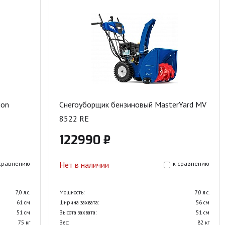
ion
Снегоуборщик бензиновый MasterYard MV
8522 RE
122990 ₽
 сравнению
Нет в наличии
к сравнению
7,0 л.с.
Мощность:
7,0 л.с.
61 см
Ширина захвата:
56 см
51 см
Высота захвата:
51 см
75 кг
Вес:
82 кг