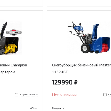
новый Champion
Снегоуборщик бензиновый Master
тартером
11524BE
129990 ₽
к сравнению
Нет в наличии
к
6,5 л.с.
Мощность: