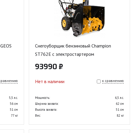
-GEOS
Снегоуборщик бензиновый Champion
ST762E с электростартером
93990 ₽
 сравнению
Нет в наличии
к сравнению
5,5 л.с.
Мощность:
6,5 л.с.
56 см
Ширина захвата:
62 см
51 см
Высота захвата:
51 см
77 кг
Вес:
82 кг