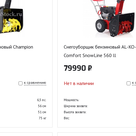
новый Champion
Снегоуборщик бензиновый AL-KO
Comfort SnowLine 560 ll
79990 ₽
к сравнению
Нет в наличии
к
6,5 л.с.
Мощность:
56 см
Ширина захвата:
51 см
Высота захвата:
75 кг
Вес: