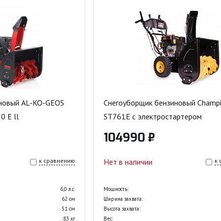
новый AL-KO-GEOS
Снегоуборщик бензиновый Champ
0 E ll
ST761E с электростартером
104990 ₽
к сравнению
Нет в наличии
к
6,0 л.с.
Мощность:
62 см
Ширина захвата:
51 см
Высота захвата:
83 кг
Вес: