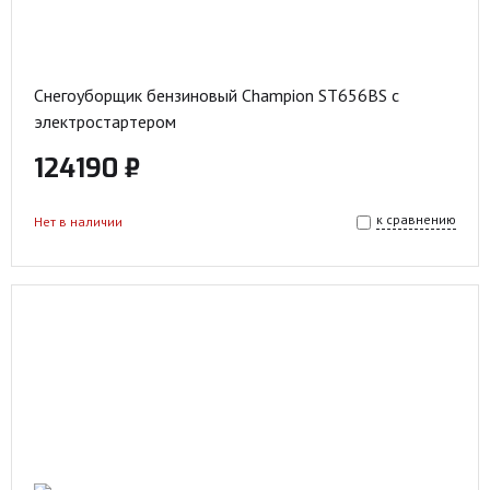
Снегоуборщик бензиновый Champion ST656BS с
электростартером
124190 ₽
к сравнению
Нет в наличии