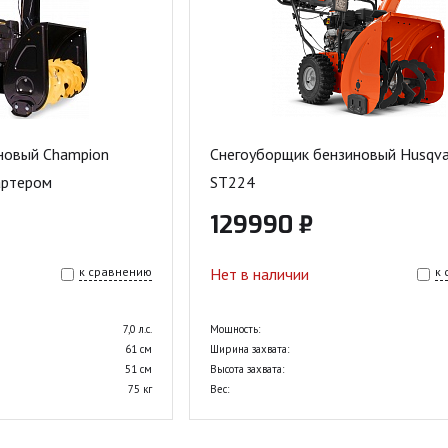
новый Champion
Снегоуборщик бензиновый Husqva
артером
ST224
129990 ₽
к сравнению
Нет в наличии
к
7,0 л.с.
Мощность:
61 см
Ширина захвата:
51 см
Высота захвата:
75 кг
Вес: