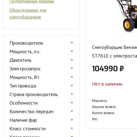
Подметальные машины
Оборудование для
снегоуборщиков
Производители
Снегоуборщик бензи
Мощность, л.с.
ST761E с электрост
Двигатель
104990 ₽
Электрозапуск
Мощность, Вт.
Нет в наличии
Тип привода
Страна производитель
Мощность:
Особенности
Ширина захвата:
Количество передач
Высота захвата:
Наличие фар
Вес:
Класс стоимости