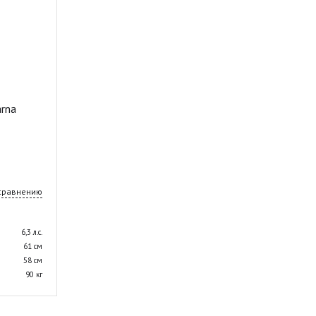
rna
 сравнению
6,3 л.с.
61 см
58 см
90 кг