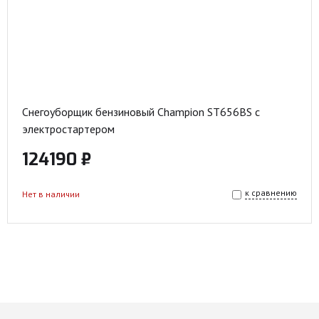
Снегоуборщик бензиновый Champion ST656BS с
электростартером
124190 ₽
к сравнению
Нет в наличии