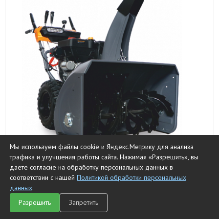
Мы используем файлы cookie и Яндекс.Метрику для анализа
трафика и улучшения работы сайта. Нажимая «Разрешить», вы
Снегоуборщик бензиновый Villartec WB 1176E (DA)
даёте согласие на обработку персональных данных в
соответствии с нашей
Политикой обработки персональных
162190 ₽
данных
.
Разрешить
Запретить
Главная
Каталог
Чат
Сравнить
Корзина
к сравнению
Нет в наличии