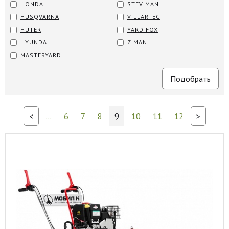
HONDA
STEVIMAN
HUSQVARNA
VILLARTEC
HUTER
YARD FOX
HYUNDAI
ZIMANI
MASTERYARD
<
...
6
7
8
9
10
11
12
>