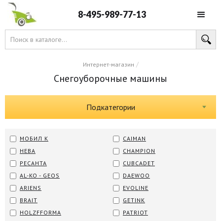
8-495-989-77-13
/
Интернет-магазин
Снегоуборочные машины
Подкатегории
МОБИЛ К
CAIMAN
НЕВА
CHAMPION
РЕСАНТА
CUBCADET
AL-KO - GEOS
DAEWOO
ARIENS
EVOLINE
BRAIT
GETINK
HOLZFFORMA
PATRIOT