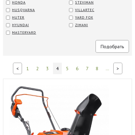
HONDA
STEVIMAN
HUSQVARNA
VILLARTEC
HUTER
YARD FOX
HYUNDAI
ZIMANI
MASTERYARD
<
1
2
3
4
5
6
7
8
...
>