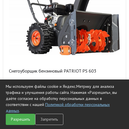
Снегоуборщик бензиновый PATRIOT PS 603
59990 ₽
Мы используем файлы cookie и Яндекс.Метрику для анализа
трафика и улучшения работы сайта. Нажимая «Разрешить», вы
к сравнению
Нет в наличии
даёте согласие на обработку персональных данных в
соответствии с нашей
Политикой обработки персональных
данных
.
Разрешить
Запретить
Главная
Каталог
Чат
Сравнить
Корзина