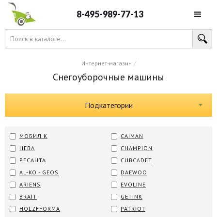
8-495-989-77-13
/
Интернет-магазин
Снегоуборочные машины
Подкатегории
МОБИЛ К
CAIMAN
НЕВА
CHAMPION
РЕСАНТА
CUBCADET
AL-KO - GEOS
DAEWOO
ARIENS
EVOLINE
BRAIT
GETINK
HOLZFFORMA
PATRIOT